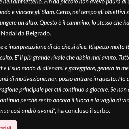
e nell’ammetterlo. Fin da piccolo non avevo paura di di
ondo e vincere gli Slam. Certo, nel tempo gli obiettiv
ungere un altro. Questo è il cammino, lo stesso che h
 Nadal da Belgrado.
e e interpretazione di ciò che si dice. Rispetto molto 
rcuito. E’ il più grande rivale che abbia mai avuto. Tutt
rt e il suo modo di allenarsi e gareggiare, genera in m
onti di motivazione, non posso entrare in questo. Ho 
è ragione principale per cui continuo a giocare. Se non
ntinuo perchè sento ancora il fuoco e la voglia di vi
tinua così andrò avanti
“, ha concluso il serbo.
oriali