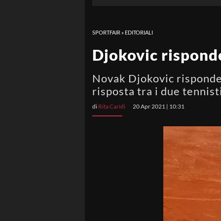
SPORTFAIR
»
EDITORIALI
Djokovic risponde
Novak Djokovic risponde a
risposta tra i due tennist
di
Rita Caridi
20 Apr 2021 | 10:31