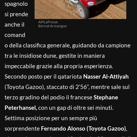
spagnolo
si prende
AP/LaPresse
anche il
Bernat Armangue
comand
o della classifica generale, guidando da campione
tra le insidiose dune, gestite in maniera
impeccabile grazie alla propria esperienza.
Secondo posto per il qatariota
Nasser Al-Attiyah
(Toyota Gazoo), staccato di 2’56”, mentre sale sul
terzo gradino del podio il francese
Stephane
Peterhansel,
con un gap di oltre sei minuti.
Settima posizione per un sempre più
sorprendente
Fernando Alonso (Toyota Gazoo)
,