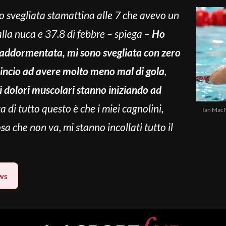
o svegliata stamattina alle 7 che avevo un
alla nuca e 37.8 di febbre – spiega –
Ho
riaddormentata, mi sono svegliata con zero
mincio ad avere molto meno mal di gola
,
i dolori muscolari stanno iniziando ad
va di tutto questo è che i miei cagnolini,
Ian MacN
a che non va, mi stanno incollati tutto il
ws