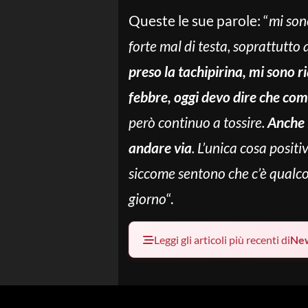
Queste le sue parole: “
mi son
forte mal di testa, soprattutto 
preso la tachipirina, mi sono 
febbre, oggi devo dire che co
però continuo a tossire.
Anche 
andare via
. L’unica cosa positi
siccome sentono che c’è qualcos
giorno
“.
Leggi gli articoli più recenti di
Ne