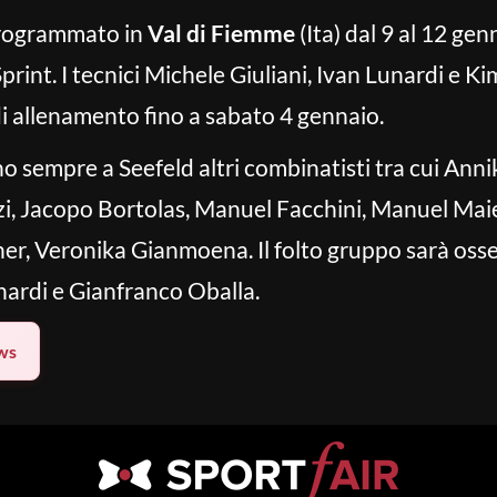
programmato in
Val di Fiemme
(Ita) dal 9 al 12 ge
int. I tecnici Michele Giuliani, Ivan Lunardi e K
di allenamento fino a sabato 4 gennaio.
no sempre a Seefeld altri combinatisti tra cui Annik
zi, Jacopo Bortolas, Manuel Facchini, Manuel Mai
er, Veronika Gianmoena. Il folto gruppo sarà os
rnardi e Gianfranco Oballa.
ws