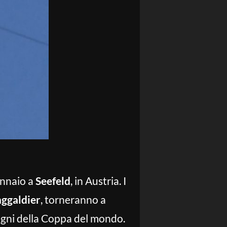
ennaio a
Seefeld
, in Austria. I
nggaldier
, torneranno a
pegni della Coppa del mondo.