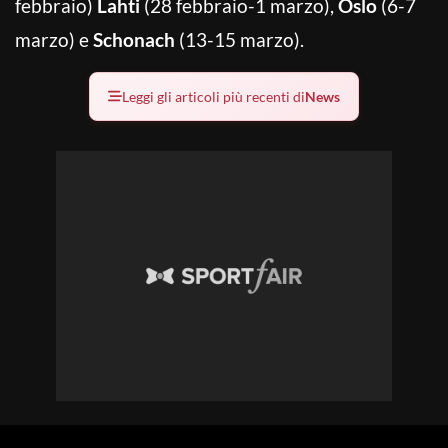
febbraio)
Lahti
(28 febbraio-1 marzo),
Oslo
(6-7
marzo) e
Schonach
(13-15 marzo).
Leggi gli articoli più recenti di
News