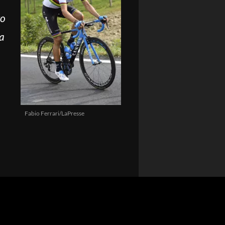
to
la
Fabio Ferrari/LaPresse