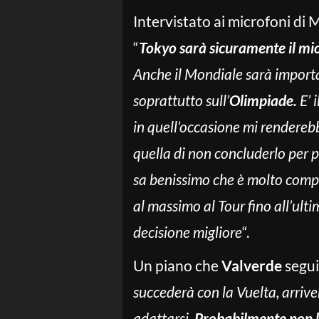
Intervistato ai microfoni di
“
Tokyo sarà sicuramente il mio
Anche il Mondiale sarà import
soprattutto sull’
Olimpiade.
E’ 
in quell’occasione mi renderebb
quella di non concluderlo per p
sa benissimo che è molto compl
al massimo al Tour fino all’ulti
decisione migliore
“.
Un piano che
Valverde
segui
succederà con la Vuelta, arriv
adattarsi.
Probabilmente non la