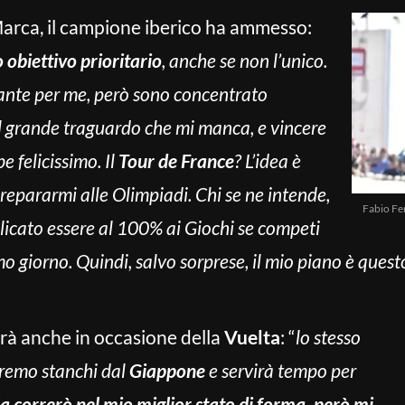
 Marca, il campione iberico ha ammesso:
 obiettivo prioritario
, anche se non l’unico.
ante per me, però sono concentrato
il grande traguardo che mi manca, e vincere
e felicissimo. Il
Tour de France
? L’idea è
repararmi alle Olimpiadi. Chi se ne intende,
Fabio Fe
icato essere al 100% ai Giochi se competi
mo giorno. Quindi, salvo sorprese, il mio piano è quest
rà anche in occasione della
Vuelta
: “
lo stesso
eremo stanchi dal
Giappone
e servirà tempo per
 correrò nel mio miglior stato di forma, però mi