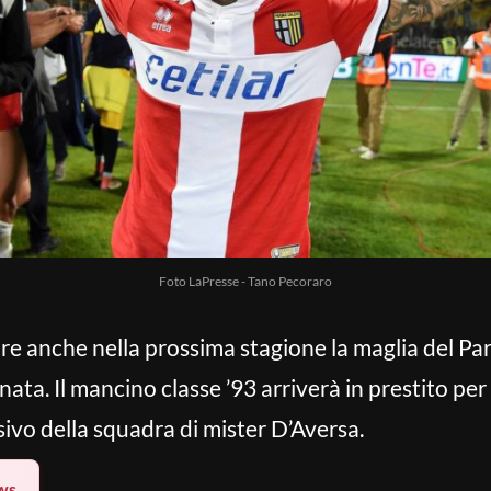
Foto LaPresse - Tano Pecoraro
ire anche nella prossima stagione la maglia del P
nnata. Il mancino classe ’93 arriverà in prestito p
sivo della squadra di mister D’Aversa.
ws