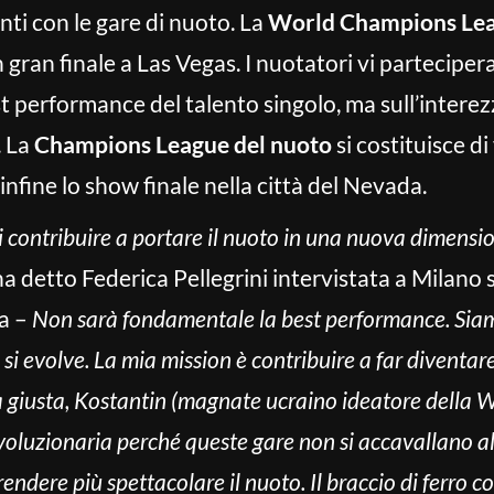
ti con le gare di nuoto. La
World Champions Lea
gran finale a Las Vegas. I nuotatori vi parteciper
t performance del talento singolo, ma sull’interez
. La
Champions League del nuoto
si costituisce di 
 infine lo show finale nella città del Nevada.
 contribuire a portare il nuoto in una nuova dimension
a detto Federica Pellegrini intervistata a Milano 
na –
Non sarà fondamentale la best performance. Siam
i si evolve. La mia mission è contribuire a far diventar
trada giusta, Kostantin (magnate ucraino ideatore dell
voluzionaria perché queste gare non si accavallano al
endere più spettacolare il nuoto. Il braccio di ferro c