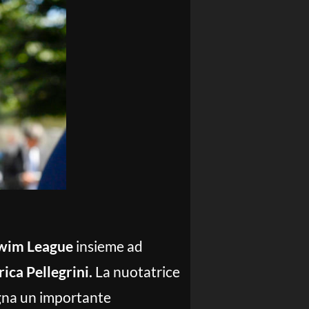
Swim League
insieme ad
ica Pellegrini.
La nuotatrice
gna un importante