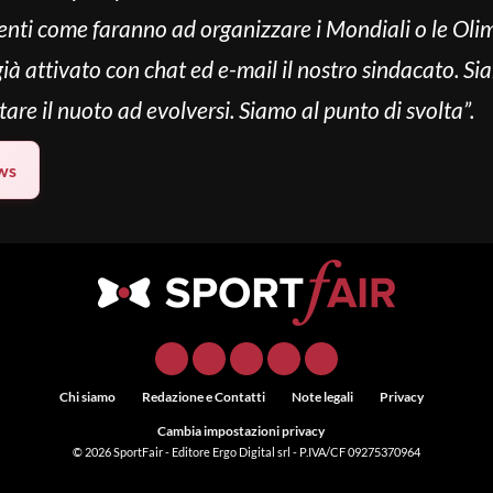
rimenti come faranno ad organizzare i Mondiali o le Ol
ià attivato con chat ed e-mail il nostro sindacato. Si
tare il nuoto ad evolversi. Siamo al punto di svolta”.
ws
Chi siamo
Redazione e Contatti
Note legali
Privacy
Cambia impostazioni privacy
© 2026
SportFair
- Editore Ergo Digital srl - P.IVA/CF 09275370964