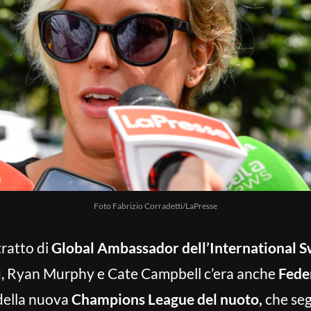
Foto Fabrizio Corradetti/LaPresse
tratto di
Global Ambassador dell’International 
, Ryan Murphy e Cate Campbell c’era anche
Feder
 della nuova
Champions League del nuoto,
che se