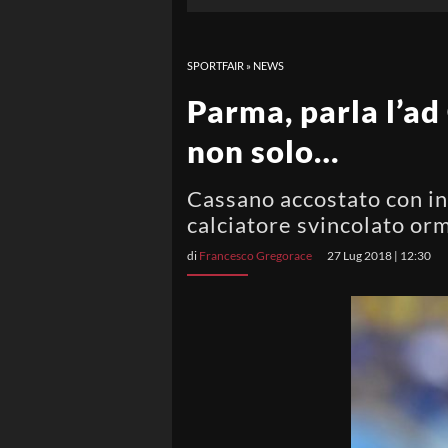
SPORTFAIR
»
NEWS
Parma, parla l’ad
non solo…
Cassano accostato con ins
calciatore svincolato orm
di
Francesco Gregorace
27 Lug 2018 | 12:30