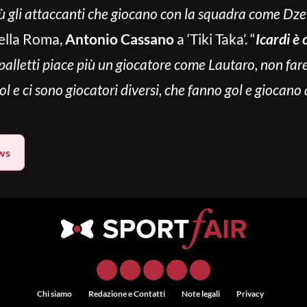
più gli attaccanti che giocano con la squadra come 
della Roma,
Antonio Cassano
a ‘Tiki Taka’. “
Icardi è
palletti piace più un giocatore come Lautaro, non f
ol e ci sono giocatori diversi, che fanno gol e giocan
ws
Chi siamo
Redazione e Contatti
Note legali
Privacy