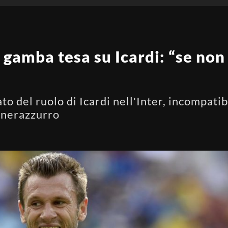
gamba tesa su Icardi: “se non 
o del ruolo di Icardi nell'Inter, incompati
e nerazzurro