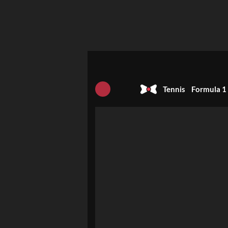
Tennis
Formula 1