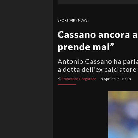
SPORTFAIR
»
NEWS
Cassano ancora a 
prende mai”
Antonio Cassano ha parlat
a detta dell'ex calciator
di
Francesco Gregorace
8 Apr 2019 | 10:18