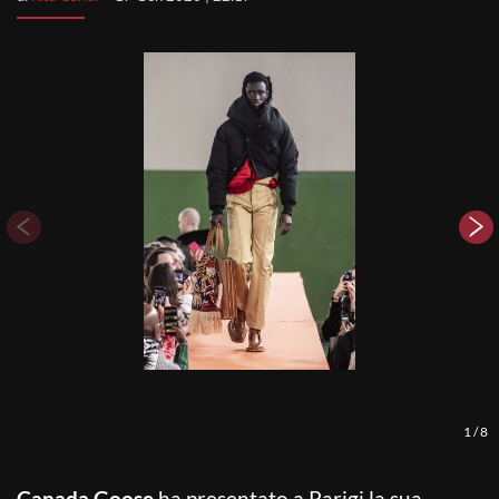
1
/
8
Canada Goose
ha presentato a Parigi la sua