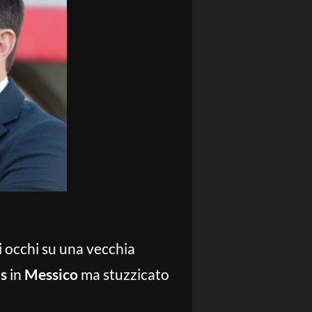
li occhi su una vecchia
s
in
Messico
ma stuzzicato