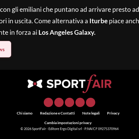
i, con gli emiliani che puntano ad arrivare presto 
ori in uscita. Come alternativa a
Iturbe
piace anc
te in forza ai
Los Angeles Galaxy.
ws
Chi siamo
Redazione e Contatti
Note legali
Privacy
Cambia impostazioni privacy
© 2026
SportFair
- Editore Ergo Digital srl - P.IVA/CF 09275370964