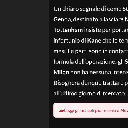
Un chiaro segnale di come
St
Genoa
, destinato a lasciare
M
Tottenham
insiste per porta
infortunio di
Kane
che lo ter
mesi. Le parti sono in contat
formula dell’operazione: gli
S
Milan
non ha nessuna intenz
Bisognerà dunque trattare pe
all’ultimo giorno di mercato.
Leggi gli articoli più recenti di
Ne