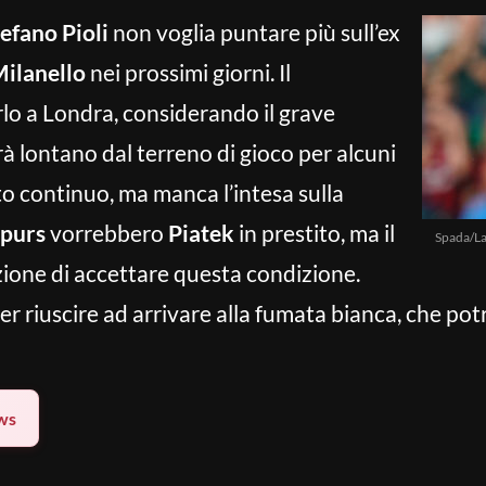
efano Pioli
non voglia puntare più sull’ex
ilanello
nei prossimi giorni. Il
rlo a Londra, considerando il grave
rà lontano dal terreno di gioco per alcuni
to continuo, ma manca l’intesa sulla
purs
vorrebbero
Piatek
in prestito, ma il
Spada/La
ione di accettare questa condizione.
r riuscire ad arrivare alla fumata bianca, che po
ws