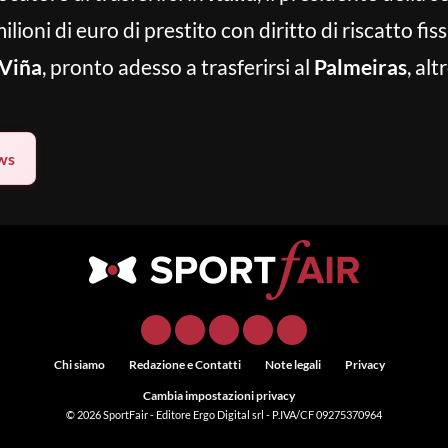
lioni di euro di prestito con diritto di riscatto fissa
Viña
, pronto adesso a trasferirsi al
Palmeiras
, alt
ws
Chi siamo
Redazione e Contatti
Note legali
Privacy
Cambia impostazioni privacy
© 2026
SportFair
- Editore Ergo Digital srl - P.IVA/CF 09275370964