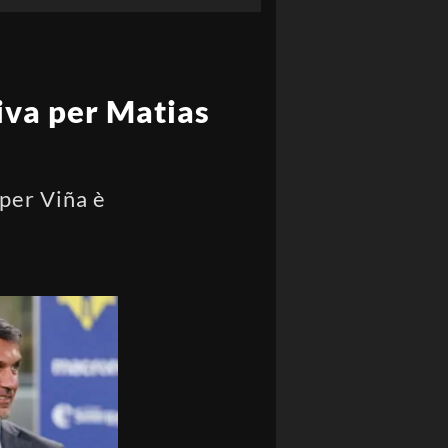
iva per Matias
 per Viña è