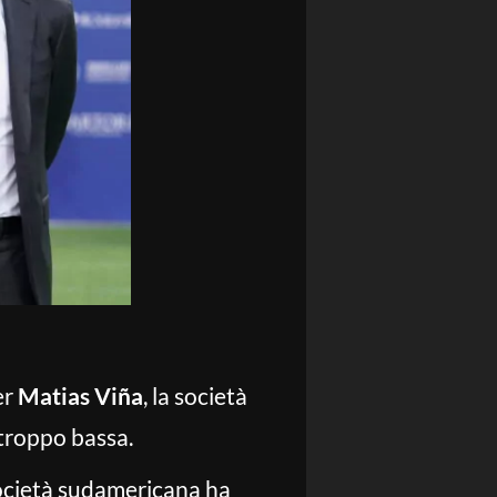
er
Matias Viña
, la società
 troppo bassa.
 società sudamericana ha