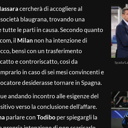
Massara
cercherà di accogliere al
 società blaugrana, trovando una
 tutte le parti in causa. Secondo quanto
com, il
Milan
non ha intenzione di
cco, bensì con un trasferimento
catto e controriscatto, così da
Spada/La
mprarlo in caso di sei mesi convincenti e
 giocatore desiderasse tornare in Spagna.
que andando incontro alle esigenze del
sitivo verso la conclusione dell’affare.
na
parlare con
Todibo
per spiegargli la
a propria intenzione di non scaricarlo