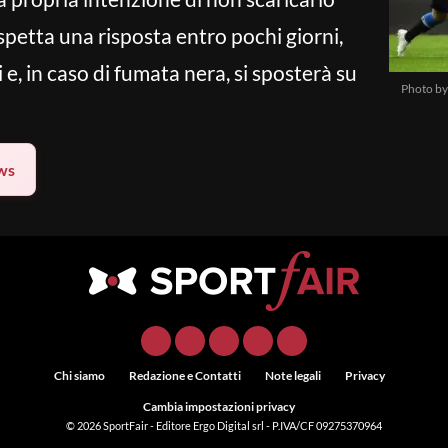
spetta una risposta entro pochi giorni,
 e, in caso di fumata nera, si sposterà su
Photo by
ws
Chi siamo
Redazione e Contatti
Note legali
Privacy
Cambia impostazioni privacy
© 2026
SportFair
- Editore Ergo Digital srl - P.IVA/CF 09275370964