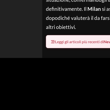
definitivamente. Il
Milan
si a
dopodiché valuterà il da farsi
altri obiettivi.
Leggi gli articoli più recenti di
Ne