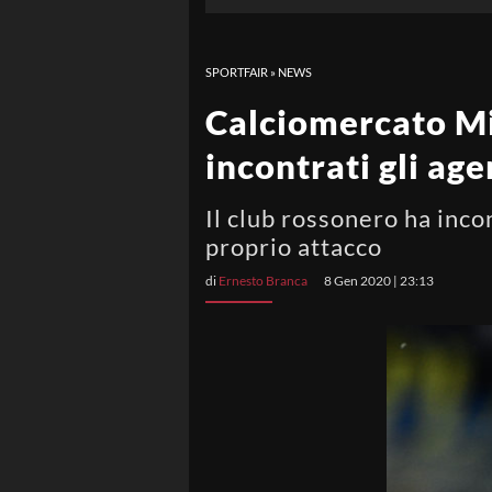
SPORTFAIR
»
NEWS
Calciomercato Mil
incontrati gli ag
Il club rossonero ha incon
proprio attacco
di
Ernesto Branca
8 Gen 2020 | 23:13