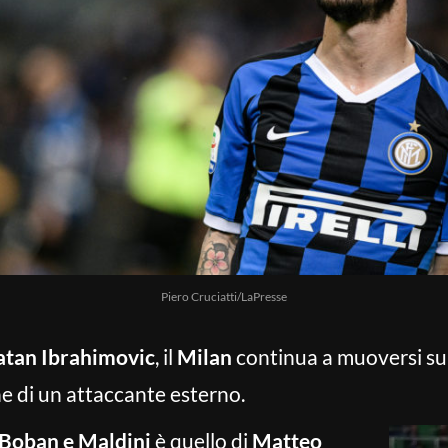
Piero Cruciatti/LaPresse
atan Ibrahimovic
, il
Milan
continua a muoversi sul
he di un attaccante esterno.
Boban e Maldini
è quello di
Matteo