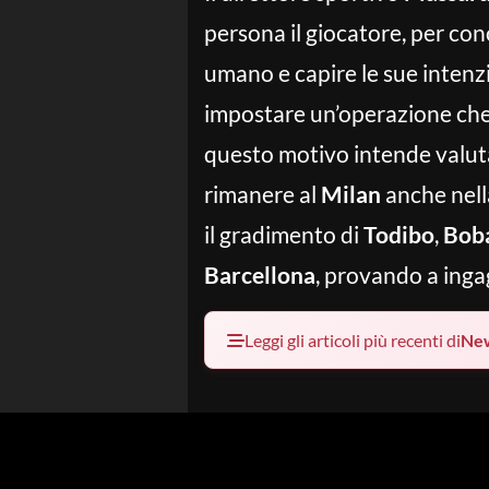
persona il giocatore, per co
umano e capire le sue intenzi
impostare un’operazione che v
questo motivo intende valuta
rimanere al
Milan
anche nell
il gradimento di
Todibo
,
Boba
Barcellona
, provando a ingag
Leggi gli articoli più recenti di
Ne