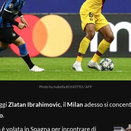
Photo by Isabella BONOTTO / AFP
oggi
Zlatan Ibrahimovic
, il
Milan
adesso si concentr
o
.
a
è volata in Spagna per incontrare di