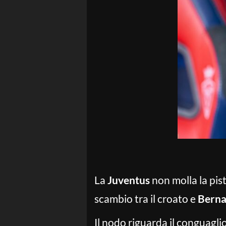
La
Juventus
non molla la pis
scambio tra il croato e
Berna
Il nodo riguarda il conguagli