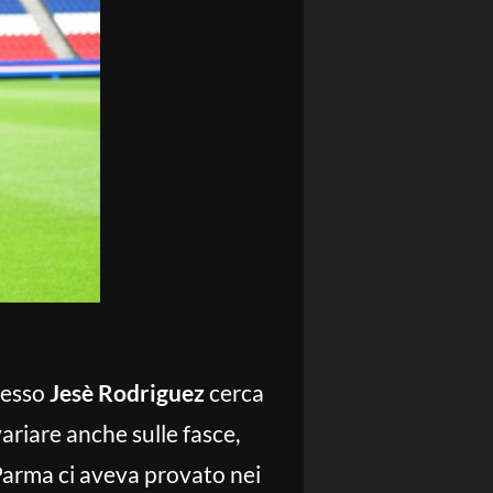
adesso
Jesè Rodriguez
cerca
variare anche sulle fasce,
l Parma ci aveva provato nei