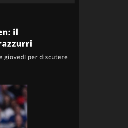
n: il
razzurri
e giovedì per discutere