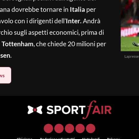
imana dovrebbe tornare in
Italia
per
lo con i dirigenti dell’
Inter.
Andrà
chio sugli aspetti economici, prima di
l
Tottenham
, che chiede 20 milioni per
ksen
.
Lapresse
ws