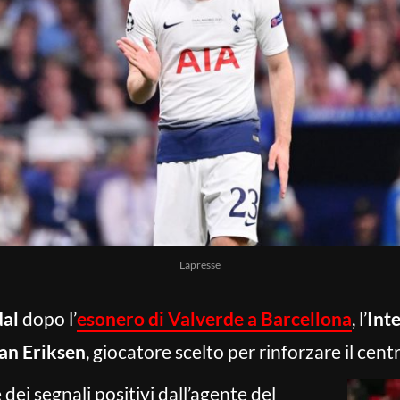
Lapresse
dal
dopo l’
esonero di Valverde a Barcellona
, l’
Int
ian Eriksen
, giocatore scelto per rinforzare il ce
 dei segnali positivi dall’agente del