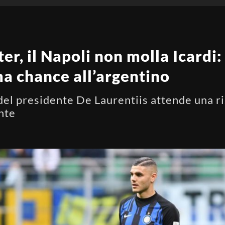
r, il Napoli non molla Icardi: 
ma chance all’argentino
del presidente De Laurentiis attende una ri
nte