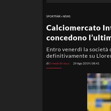
SPORTFAIR
»
NEWS
Calciomercato Inte
concedono l’ulti
Entro venerdì la società 
definitivamente su Llore
di
Ernesto Branca
29 Ago 2019 | 08:41