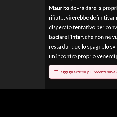
Maurito
dovrà dare la propri
rifiuto, virerebbe definitiva
disperato tentativo per conv
lasciare l’
Inter,
che non ne vuo
resta dunque lo spagnolo svin
un incontro proprio venerdì 
Leggi gli articoli più recenti di
Ne