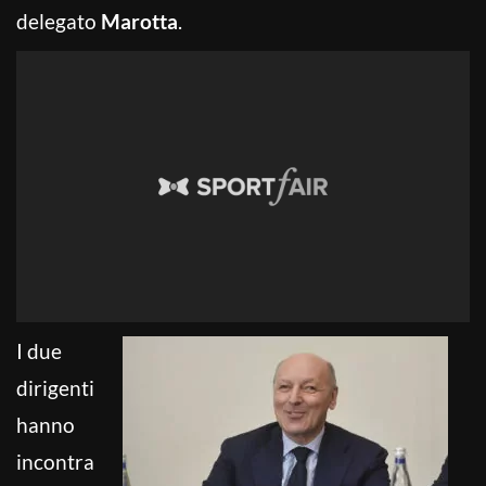
delegato
Marotta
.
I due
dirigenti
hanno
incontra