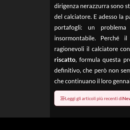
dirigenza nerazzurra sono stat
del calciatore. E adesso la p
portafogli: un proble
insormontabile. Perché i
ragionevoli il calciatore c
riscatto
, formula questa pr
definitivo, che però non sem
che continuano il loro gennai
Leggi gli articoli più recenti di
Ne