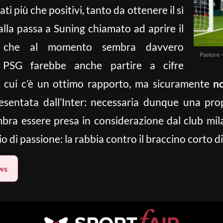
i più che positivi, tanto da ottenere il sì
alla passa a Suning chiamato ad aprire il
ma che al momento sembra davvero
Pastore 
l PSG farebbe anche partire a cifre
on cui c’è un ottimo rapporto, ma sicuramente
no
esentata dall’Inter: necessaria dunque una prop
bra essere presa in considerazione dal club mila
o di passione: la rabbia contro il braccino corto 
ws