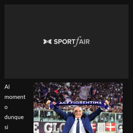
Al
moment
o
dunque
si