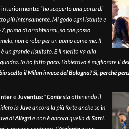
 interiormente: “
ho scoperto una parte di
to più intensamente. Mi godo ogni istante e
-7, prima di arrabbiarmi, so che posso
emelo, non è roba per un uomo come me. Il
 è un grande risultato. E il merito va alla
a squadra. Io ho fatto poco. L’obiettivo è migliorare il 
bia scelto il Milan invece del Bologna? Sì, perché pens
Inter
e
Juventus
: “
Conte
sta ottenendo il
idero la
Juve
ancora la più forte anche se in
uve
di
Allegri
e non è ancora quella di
Sarri
.
i e ne sono contento. L’
Atalanta
è una