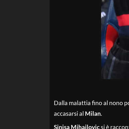
Dalla malattia fino al nono p
accasarsi al
Milan
.
Sinisa Mihajlovic
si è raccon