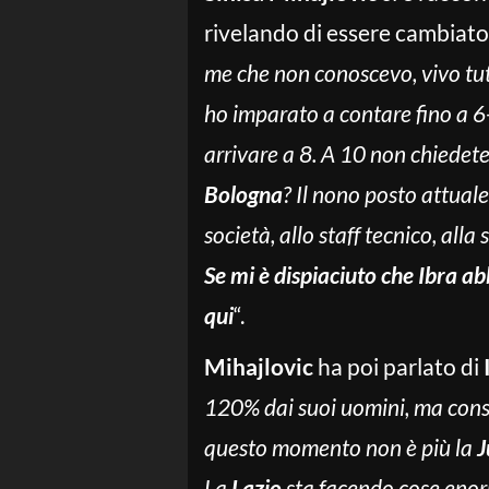
rivelando di essere cambiato
me che non conoscevo, vivo tut
ho imparato a contare fino a 6
arrivare a 8. A 10 non chiedet
Bologna
? Il nono posto attuale
società, allo staff tecnico, all
Se mi è dispiaciuto che Ibra ab
qui
“.
Mihajlovic
ha poi parlato di
120% dai suoi uomini, ma cons
questo momento non è più la
J
La
Lazio
sta facendo cose enorm