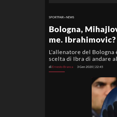
SPORTFAIR
»
NEWS
Bologna, Mihajlov
me. Ibrahimovic? 
L'allenatore del Bologna 
scelta di Ibra di andare a
di
Ernesto Branca
3 Gen 2020 | 22:45