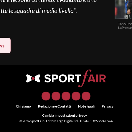
tte le squadre di medio livello
“.
Tano Pec
LaPresse
ws
Chi siamo
Redazione e Contatti
Note legali
Privacy
Cambia impostazioni privacy
© 2026
SportFair
- Editore Ergo Digital srl - P.IVA/CF 09275370964