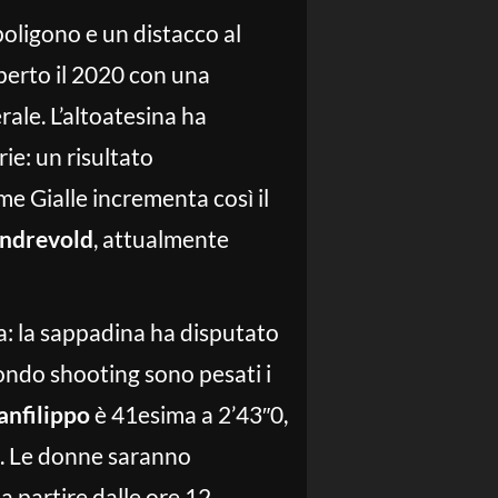
 poligono e un distacco al
perto il 2020 con una
rale. L’altoatesina ha
ie: un risultato
e Gialle incrementa così il
Tandrevold
, attualmente
na: la sappadina ha disputato
condo shooting sono pesati i
anfilippo
è 41esima a 2’43″0,
a. Le donne saranno
 partire dalle ore 12.