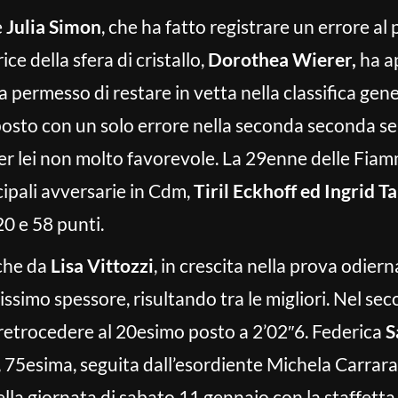
e
Julia Simon
, che ha fatto registrare un errore al
ce della sfera di cristallo,
Dorothea Wierer,
ha a
 permesso di restare in vetta nella classifica gene
posto con un solo errore nella seconda seconda ser
er lei non molto favorevole. La 29enne delle Fiamm
cipali avversarie in Cdm,
Tiril Eckhoff ed Ingrid 
0 e 58 punti.
che da
Lisa Vittozzi
, in crescita nella prova odier
tissimo spessore, risultando tra le migliori. Nel se
a retrocedere al 20esimo posto a 2’02″6. Federica
S
, 75esima, seguita dall’esordiente Michela Carrar
a giornata di sabato 11 gennaio con la staffetta a