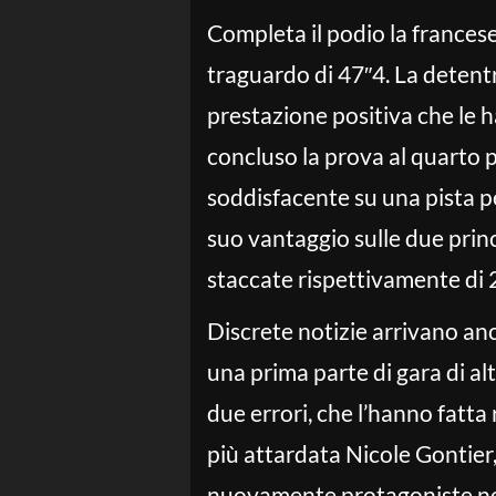
Completa il podio la frances
traguardo di 47″4. La detentri
prestazione positiva che le ha
concluso la prova al quarto 
soddisfacente su una pista p
suo vantaggio sulle due prin
staccate rispettivamente di 2
Discrete notizie arrivano an
una prima parte di gara di al
due errori, che l’hanno fatt
più attardata Nicole Gontier
nuovamente protagoniste nell