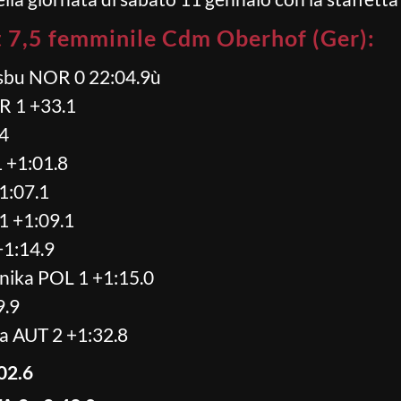
t 7,5 femminile Cdm Oberhof (Ger):
bu NOR 0 22:04.9ù
 1 +33.1
4
 +1:01.8
1:07.1
1 +1:09.1
1:14.9
ka POL 1 +1:15.0
9.9
 AUT 2 +1:32.8
02.6