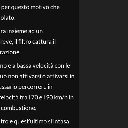
 è per questo motivo che
colato.
ora insieme ad un
ve, il filtro cattura il
erazione.
no e a bassa velocità con le
ò non attivarsi o attivarsi in
essario percorrere in
ocità tra i 70 e i 90 km/h in
a combustione.
ltro e quest’ultimo si intasa