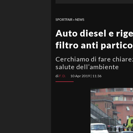
SPORTFAIR
»
NEWS
Auto diesel e rig
filtro anti partic
Cerchiamo di fare chiarez
salute dell’ambiente
di
F. D.
10 Apr 2019 | 11:36