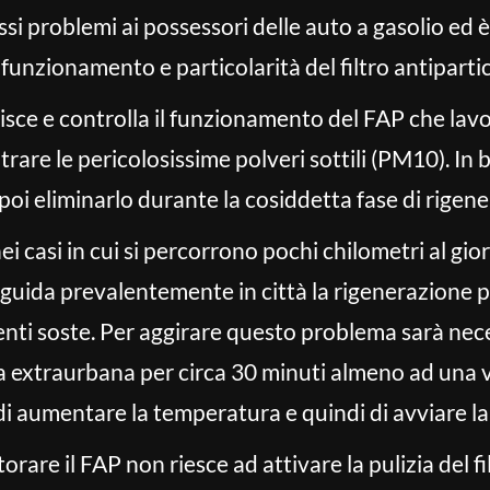
rossi problemi ai possessori delle auto a gasolio ed
 funzionamento e particolarità del filtro antiparti
isce e controlla il funzionamento del FAP che lav
rare le pericolosissime polveri sottili (PM10). In bre
poi eliminarlo durante la cosiddetta fase di rigen
i casi in cui si percorrono pochi chilometri al gior
i guida prevalentemente in città la rigenerazione pu
uenti soste. Per aggirare questo problema sarà nec
 extraurbana per circa 30 minuti almeno ad una vel
i aumentare la temperatura e quindi di avviare l
rare il FAP non riesce ad attivare la pulizia del fi