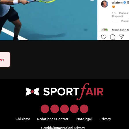
ws
Chi siamo
Redazione e Contatti
Note legali
Privacy
Cambia impostazioni privacy