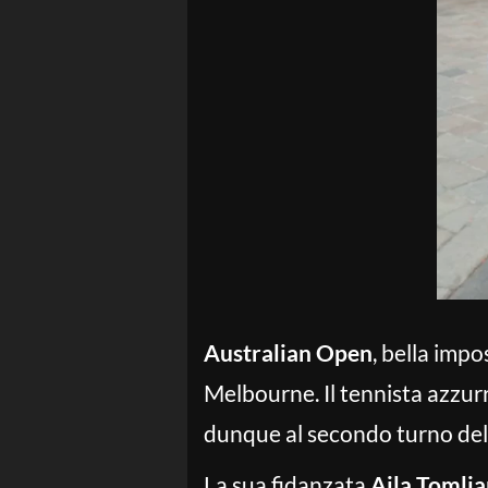
Australian Open
, bella imp
Melbourne. Il tennista azzurr
dunque al secondo turno del 
La sua fidanzata
Ajla Tomlja