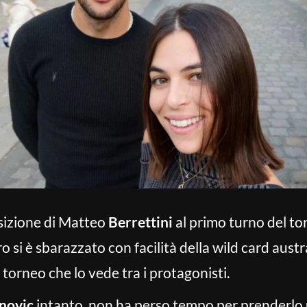
osizione di Matteo
Berrettini
al primo turno del to
o si è sbarazzato con facilità della wild card aus
torneo che lo vede tra i protagonisti.
novic
intanto, non ha perso tempo per prenderlo un