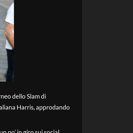
rneo dello Slam di
traliana Harris, approdando
 po’ in giro sui social.