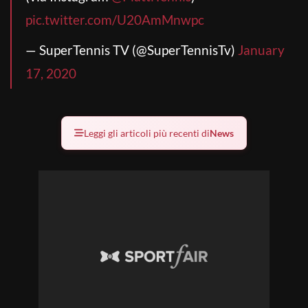
pic.twitter.com/U20AmMnwpc
— SuperTennis TV (@SuperTennisTv)
January
17, 2020
Leggi gli articoli più recenti di
News