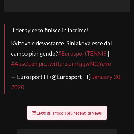
Il derby ceco finisce in lacrime!
Kvitova è devastante, Siniakova esce dal
campo piangendo?
#EurosportTENNIS
|
#AusOpen
pic.twitter.com/sjqwNQYuye
— Eurosport IT (@Eurosport_IT)
January 20,
2020
Leggi gli articoli più recenti di
News