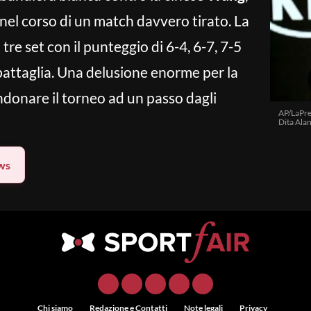
nel corso di un match davvero tirato. La
 tre set con il punteggio di 6-4, 6-7, 7-5
battaglia. Una delusione enorme per la
ndonare il torneo ad un passo dagli
AP/LaPre
Dita Ala
ws
Chi siamo
Redazione e Contatti
Note legali
Privacy