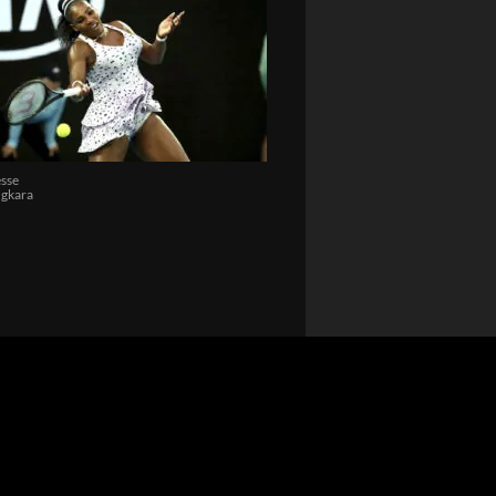
sse
ngkara