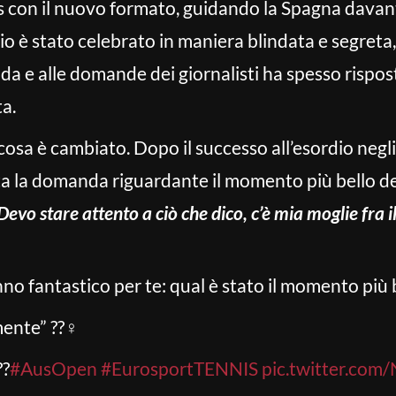
 con il nuovo formato, guidando la Spagna davant
nio è stato celebrato in maniera blindata e segreta
nda e alle domande dei giornalisti ha spesso rispo
ta.
osa è cambiato. Dopo il successo all’esordio negl
lta la domanda riguardante il momento più bello d
evo stare attento a ciò che dico, c’è mia moglie fra i
nno fantastico per te: qual è stato il momento più b
ente” ??‍♀️
??
#AusOpen
#EurosportTENNIS
pic.twitter.com