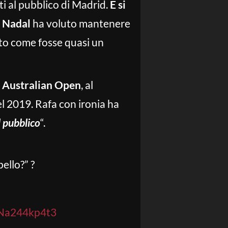
i al pubblico di Madrid.
E si
,
Nadal
ha voluto mantenere
sto come fosse quasi un
i
Australian Open
, al
el 2019. Rafa con ironia ha
l pubblico
“.
ello?” ?
/Na244kp4t3