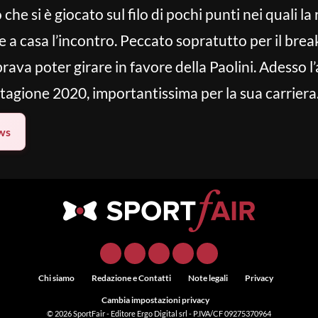
he si è giocato sul filo di pochi punti nei quali l
re a casa l’incontro. Peccato sopratutto per il bre
ava poter girare in favore della Paolini. Adesso l’
tagione 2020, importantissima per la sua carriera
ws
Chi siamo
Redazione e Contatti
Note legali
Privacy
Cambia impostazioni privacy
© 2026
SportFair
- Editore Ergo Digital srl - P.IVA/CF 09275370964