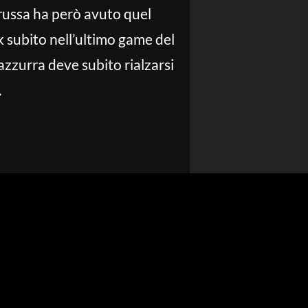
a russa ha però avuto quel
ak subito nell’ultimo game del
azzurra deve subito rialzarsi
.