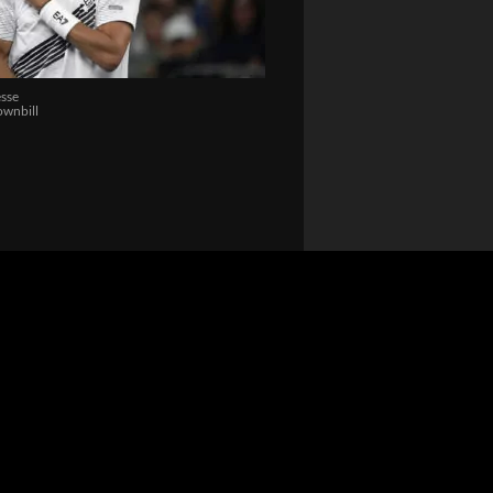
sse
wnbill