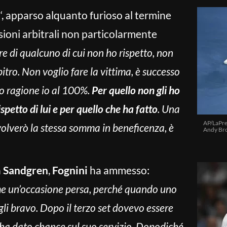
a
‘, apparso alquanto furioso al termine
sioni arbitrali non particolarmente
re di qualcuno di cui non ho rispetto, non
bitro. Non voglio fare la vittima, è successo
o ragione io al 100%.
Per quello non gli ho
petto di lui e per quello che ha fatto
. Una
AP/LaPre
volverò la stessa somma in beneficenza, è
Andy Bro
n
Sandgren
,
Fognini
ha ammesso:
e un’occasione persa, perché quando uno
gli bravo. Dopo il terzo set dovevo essere
 ha dato chance sul suo servizio. Dopodiché