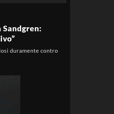
on Sandgren:
tivo”
ndosi duramente contro