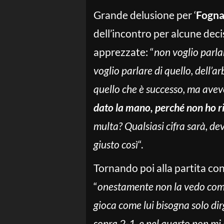
Grande delusione per ‘
Fogn
dell’incontro per alcune deci
apprezzate: “
non voglio parla
voglio parlare di quello, dell’ar
quello che è successo, ma avev
dato la mano, perché non ho ris
multa? Qualsiasi cifra sarà, de
giusto così
“.
Tornando poi alla partita co
“
onestamente non la vedo com
gioca come lui bisogna solo dir
sopra 2-1, e nel quarto non mi