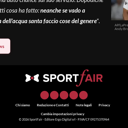
tti cosa ha fatto:
neanche se vado a
 dell’acqua santa faccio cose del genere
“.
AP/LaPre
Andy Bro
ws
Chi siamo
Redazione e Contatti
Note legali
Privacy
Cambia impostazioni privacy
© 2026
SportFair
- Editore Ergo Digital srl - P.IVA/CF 09275370964