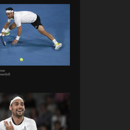
sse
wnbill