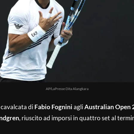
AP/LaPresse Dita Alangkara
la cavalcata di
Fabio Fognini
agli
Australian Open 
ndgren
, riuscito ad imporsi in quattro set al term