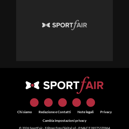
Chi siamo
Redazione e Contatti
Note legali
Privacy
Cambia impostazioni privacy
© 2026
SportFair
- Editore Ergo Digital srl - P.IVA/CF 09275370964