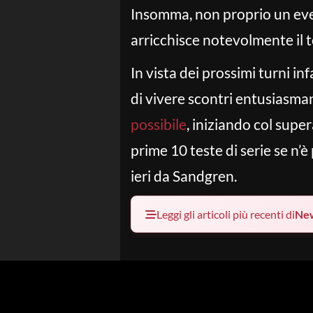
Insomma, non proprio un ev
arricchisce notevolmente il 
In vista dei prossimi turni in
di vivere scontri entusiasman
possibile
, iniziando col supe
prime 10 teste di serie se n’è
ieri da Sandgren.
Leggi gli articoli più recenti di
Ne