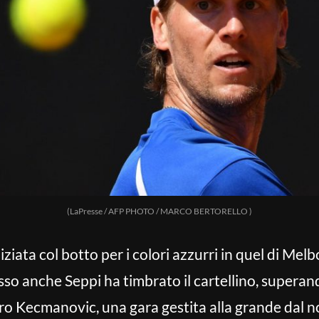
(LaPresse / AFP PHOTO / MARCO BERTORELLO )
niziata col botto per i colori azzurri in quel di Mel
esso anche Seppi ha timbrato il cartellino, superan
tro Kecmanovic, una gara gestita alla grande dal n