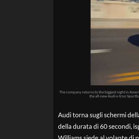
The company returns to the biggest night in Americ
the all-new Audi e-tron Sportba
Audi torna sugli schermi del
della durata di 60 secondi, is
Williams siede al volante di