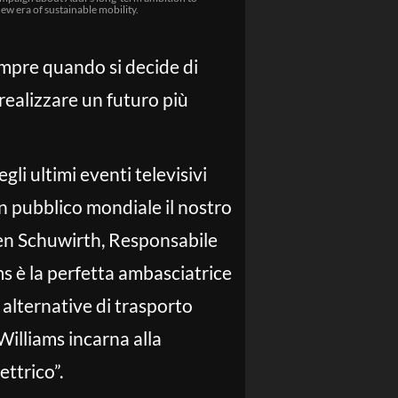
ew era of sustainable mobility.
mpre quando si decide di
 realizzare un futuro più
li ultimi eventi televisivi
un pubblico mondiale il nostro
ven Schuwirth, Responsabile
ms è la perfetta ambasciatrice
 alternative di trasporto
 Williams incarna alla
ettrico”.