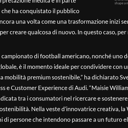
rpretazione inedita e in parte
shape a n
che ha conquistato il pubblico
ncora una volta come una trasformazione inizi se
to per creare qualcosa di nuovo. In questo caso, per
l campionato di football americano, nonché uno deg
o globale, è il momento ideale per condividere con 
a mobilità premium sostenibile,” ha dichiarato S
ess e Customer Experience di Audi. “Maisie Willia
icata tra i consumatori nel ricercare e sostenere
stenibilità. Nella veste d’innovatrice creativa, la
oni di persone che intendono passare a un futuro el