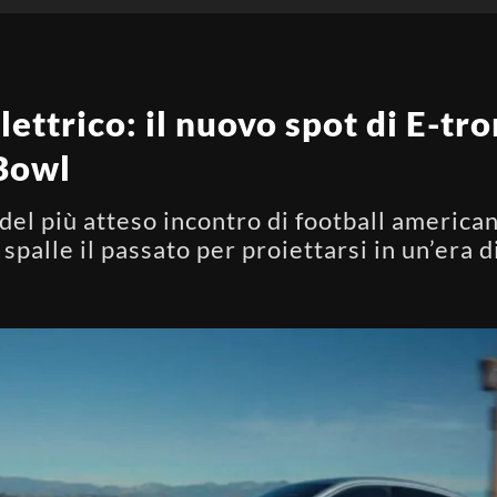
elettrico: il nuovo spot di E-tr
 Bowl
del più atteso incontro di football america
le spalle il passato per proiettarsi in un’er