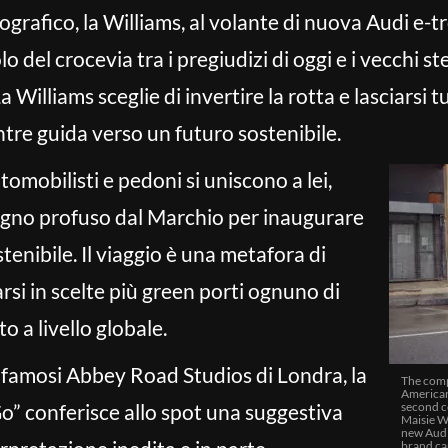
ografico, la Williams, al volante di nuova Audi e-t
o del crocevia tra i pregiudizi di oggi e i vecchi st
 Williams sceglie di invertire la rotta e lasciarsi t
tre guida verso un futuro sostenibile.
omobilisti e pedoni si uniscono a lei,
egno profuso dal Marchio per inaugurare
tenibile. Il viaggio è una metafora di
si in scelte più green porti ognuno di
o a livello globale.
i famosi Abbey Road Studios di Londra, la
The compa
American 
Go” conferisce allo spot una suggestiva
second co
Maisie Wi
new Audi 
brand ca