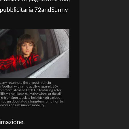
ia pubblicitaria 72andSunny
ny returns to the biggest night in
football with a musically-inspired, 60-
mmercial called Let It Go featuring actor
lliams. Williams takes the wheel of the all-
e-tron Sportback to help kick off a global
mpaign about Audis long-term ambition to
ew era of sustainable mobility.
nimazione.