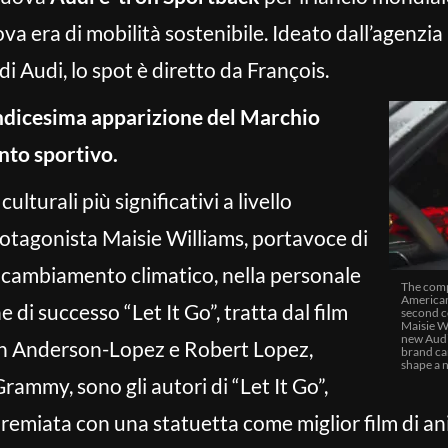
ova era di mobilità sostenibile. Ideato dall’agenz
 Audi, lo spot è diretto da François.
undicesima apparizione del Marchio
nto sportivo.
lturali più significativi a livello
otagonista Maisie Williams, portavoce di
al cambiamento climatico, nella personale
The compa
American 
di successo “Let It Go”, tratta dal film
second co
Maisie Wi
new Audi 
ten Anderson-Lopez e Robert Lopez,
brand ca
shape a n
Grammy, sono gli autori di “Let It Go”,
remiata con una statuetta come miglior film di a