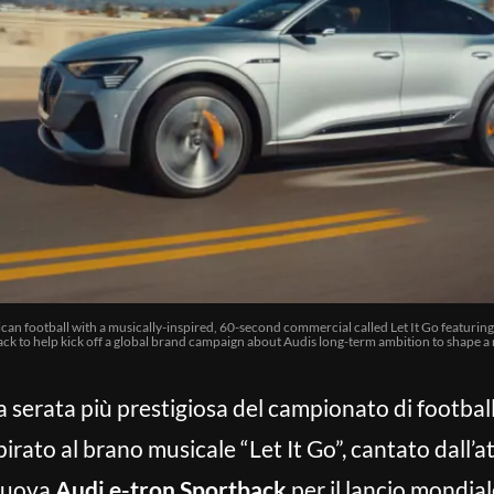
an football with a musically-inspired, 60-second commercial called Let It Go featuring
ck to help kick off a global brand campaign about Audis long-term ambition to shape a 
la serata più prestigiosa del campionato di footba
pirato al brano musicale “Let It Go”, cantato dall’a
 nuova
Audi e-tron Sportback
per il lancio mondia