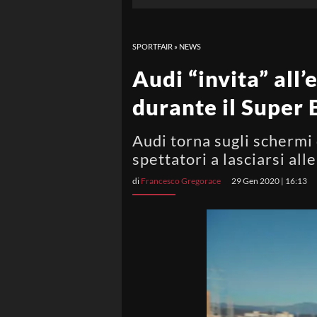
SPORTFAIR
»
NEWS
Audi “invita” all’
durante il Super
Audi torna sugli schermi 
spettatori a lasciarsi al
di
Francesco Gregorace
29 Gen 2020 | 16:13