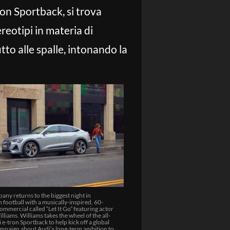
ron Sportback, si trova
ereotipi in materia di
utto alle spalle, intonando la
ny returns to the biggest night in
football with a musically-inspired, 60-
mmercial called “Let It Go” featuring actor
lliams. Williams takes the wheel of the all-
e-tron Sportback to help kick off a global
mpaign about Audi’s long-term ambition to