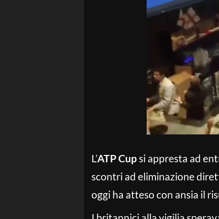
L’
ATP Cup
si appresta ad entr
scontri ad eliminazione dire
oggi ha atteso con ansia il ri
I britannici alla vigilia spe