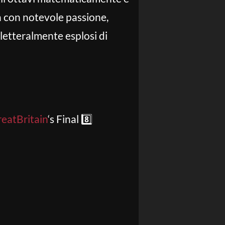
ra con notevole passione,
letteralmente esplosi di
eatBritain
‘s Final 8️⃣