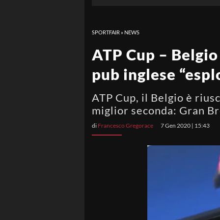
SPORTFAIR
»
NEWS
ATP Cup – Belgio 
pub inglese “espl
ATP Cup, il Belgio è rius
miglior seconda: Gran Br
di
Francesco Gregorace
7 Gen 2020 | 15:43