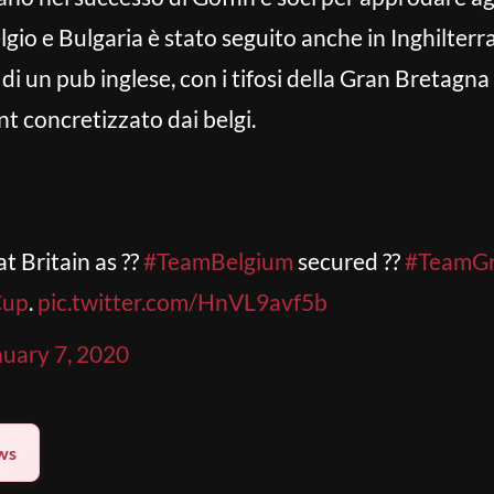
Belgio e Bulgaria è stato seguito anche in Inghilter
 un pub inglese, con i tifosi della Gran Bretagna 
nt concretizzato dai belgi.
t Britain as ??
#TeamBelgium
secured ??
#TeamGr
Cup
.
pic.twitter.com/HnVL9avf5b
nuary 7, 2020
ws