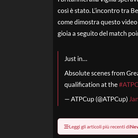
così è stato. L’incontro tra 
come dimostra questo video di
gioia a seguito del match poi
Just in…
Absolute scenes from Grea
qualification at the
#ATP
— ATPCup (@ATPCup)
Ja
Leggi gli articoli più recenti di
Ne