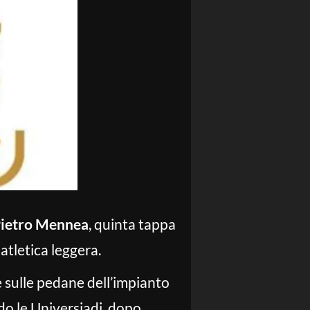
Pietro Mennea
, quinta tappa
 atletica leggera.
e sulle pedane dell’impianto
ndo le Universiadi, dopo