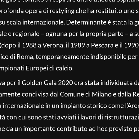
rofonda opera di restyling che ha restituito uno s
su scala internazionale. Determinante è stata la g
e e regionale – ognuna per la propria parte – a s
(dopo il 1988 a Verona, il 1989 a Pescara e il 199
mpico di Roma, temporaneamente indisponibile per c
pionati Europei di calcio.
a per il Golden Gala 2020 era stata individuata da
namente condivisa dal Comune di Milano e dalla R
ica internazionale in un impianto storico come l’A
à con cui sono stati avviati i lavori di ristrutturaz
ne da un importante contributo ad hoc previsto pe