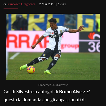
di
Francesco Gregorace
2 Mar 2019 | 17:42
Francesca Soli/LaPresse
Gol di
Silvestre
o autogol di
Bruno Alves
? E’
questa la domanda che gli appassionati di