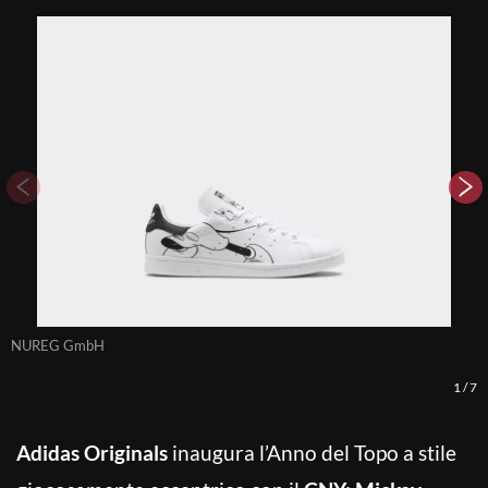
NUREG GmbH
N
1
/
7
Adidas Originals
inaugura l’Anno del Topo a stile