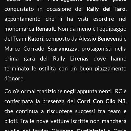
conquistato in occasione del
Rally
del Taro,
appuntamento che li ha visti esordire nel
monomarca
Renault.
Non da meno è l’equipaggio
del Team
Katori,
composto da Alessio
Beneventi
e
Marco Corrado
Scaramuzza,
protagonisti nella
prima gara del Rally
Lirenas
dove hanno
terminato le ostilità con un buon piazzamento
d’onore.
Com’è ormai tradizione negli appuntamenti IRC è
confermata la presenza del
Corri Con Clio N3,
che continua a riscuotere successi tra team e
piloti. Tra le nove vetture iscritte non mancherà
quella dei leader Giacomo
Guglielmini
e Catia