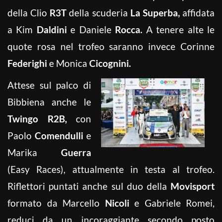
della Clio
R3T
della scuderia
La Superba,
affidata
a Kim
Daldini
e Daniele
Rocca.
A tenere alte le
quote rosa nel trofeo saranno invece Corinne
Federighi
e Monica
Cicognini.
Attese sul palco di
Bibbiena anche le
Twingo R2B,
con
Paolo
Comendulli
e
Marika
Guerra
(Easy Races), attualmente in testa al trofeo.
Riflettori puntati anche sul duo della
Movisport
formato da Marcello
Nicoli
e Gabriele Romei,
reduci da un incoraggiante secondo posto