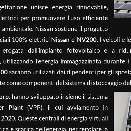
ettazione unisce energia rinnovabile,
elettrici per promuovere l’uso efficiente
tà ambientale. Nissan sostiene il progetto
iali 100% elettrici
Nissan e-NV200.
I veicoli e 
ia erogata dall’impianto fotovoltaico e a ridu
tà, utilizzando l’energia immagazzinata durante i
200
saranno utilizzati dai dipendenti per gli spost
ate come componenti del sistema di stoccaggio del
orp.
hanno sviluppato insieme il sistema
er Plant
(VPP), il cui avviamento in
2020. Queste centrali di energia virtuali
ica e scarica dell’energia, per regolare la