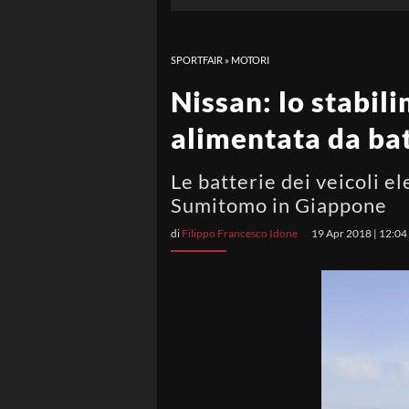
SPORTFAIR
»
MOTORI
Nissan: lo stabi
alimentata da bat
Le batterie dei veicoli e
Sumitomo in Giappone
di
Filippo Francesco Idone
19 Apr 2018 | 12:04