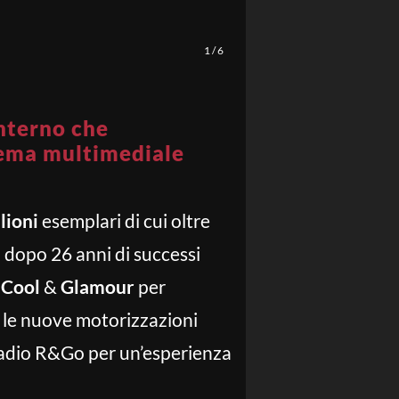
1
/
6
interno che
stema multimediale
lioni
esemplari di cui oltre
,
dopo 26 anni di successi
ù
Cool
&
Glamour
per
e le nuove motorizzazioni
 Radio R&Go per un’esperienza