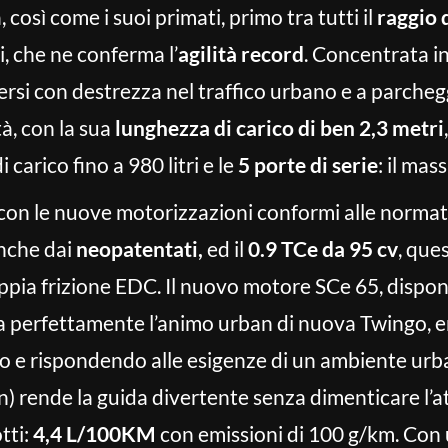
così come i suoi primati, primo tra tutti il
raggio 
ri, che ne conferma l’
agilità record
. Concentrata in
si con destrezza nel traffico urbano e a parchegg
tà, con la sua
lunghezza di carico di ben 2,3 metri
i carico fino a 980 litri e le
5 porte di serie
: il mas
 con le nuove motorizzazioni conformi alle norma
anche dai
neopatentati,
ed il
0.9 TCe da 95 cv
, que
pia frizione EDC. Il nuovo motore SCe 65, dispon
a perfettamente l’animo urban di nuova Twingo, e
 e rispondendo alle esigenze di un ambiente urban
n) rende la guida divertente senza dimenticare l’
tti:
4,4 L/100KM
con emissioni di 100 g/km. Con