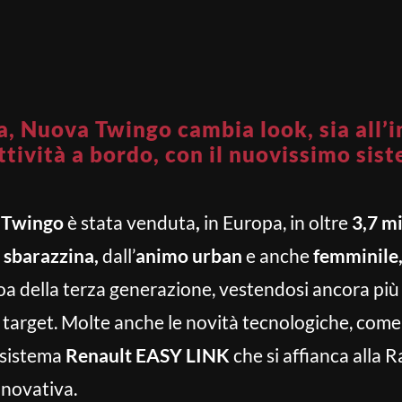
a, Nuova Twingo cambia look, sia all’
ettività a bordo, con il nuovissimo si
t Twingo
è stata venduta
,
in Europa, in oltre
3,7 mi
 sbarazzina,
dall’
animo urban
e anche
femminile
boa della terza generazione, vestendosi ancora pi
io target. Molte anche le novità tecnologiche, com
o sistema
Renault EASY LINK
che si affianca alla
nnovativa.