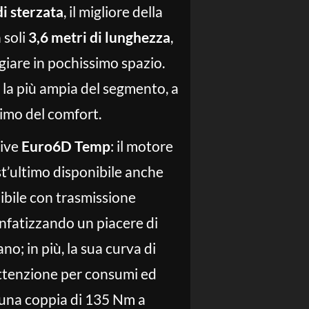
di sterzata
, il migliore della
 soli
3,6 metri di lunghezza
,
iare in pochissimo spazio.
, la più ampia del segmento, a
simo del comfort.
tive
Euro6D Temp
: il motore
st’ultimo disponibile anche
ibile con trasmissione
nfatizzando un piacere di
o; in più, la sua curva di
attenzione per consumi ed
 una coppia di 135 Nm a