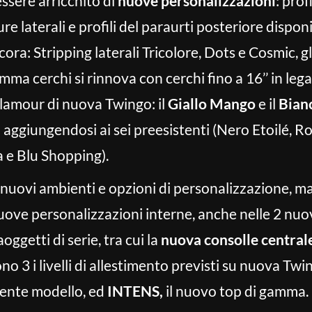
ssere arricchito di
nuove personalizzazioni
: prof
re laterali e profili del paraurti posteriore dispo
ra: Stripping laterali Tricolore, Dots e Cosmic, gli 
mma cerchi si rinnova con cerchi fino a 16’’ in lega
glamour di nuova Twingo: il
Giallo Mango
e il
Bian
i aggiungendosi ai sei preesistenti (Nero Etoilé, 
 e Blu Shopping).
 di nuovi ambienti e opzioni di personalizzazione,
. Nuove personalizzazioni interne, anche nelle 2 nu
ggetti di serie, tra cui la
nuova consolle central
no 3 i livelli di allestimento previsti su nuova Twi
dente modello, ed
INTENS,
il nuovo top di gamma.