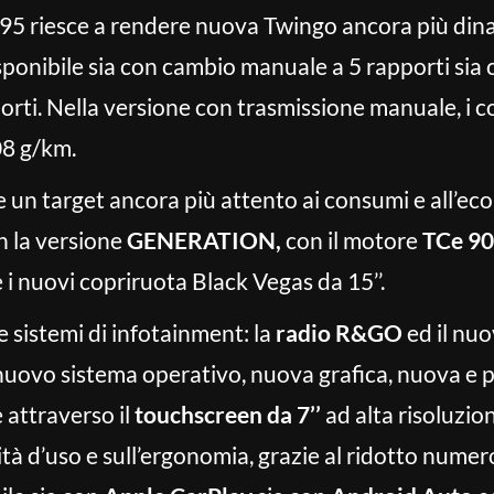
e 95 riesce a rendere nuova Twingo ancora più di
ponibile sia con cambio manuale a 5 rapporti sia
orti. Nella versione con trasmissione manuale, i 
08 g/km.
 un target ancora più attento ai consumi e all’econ
 la versione
GENERATION,
con il motore
TCe 90
 i nuovi copriruota Black Vegas da 15’’.
sistemi di infotainment: la
radio R&GO
ed il nu
nuovo sistema operativo, nuova grafica, nuova e pi
e attraverso il
touchscreen
da 7’’
ad alta risoluzion
lità d’uso e sull’ergonomia, grazie al ridotto numer