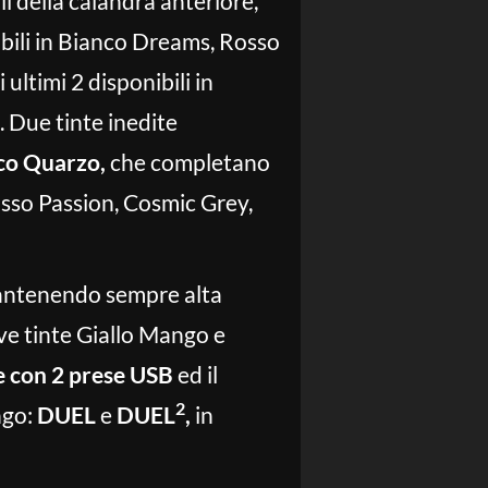
ili della calandra anteriore,
nibili in Bianco Dreams, Rosso
ultimi 2 disponibili in
. Due tinte inedite
co Quarzo,
che completano
Rosso Passion, Cosmic Grey,
 mantenendo sempre alta
ove tinte Giallo Mango e
e con 2 prese USB
ed il
2
ngo:
DUEL
e
DUEL
,
in