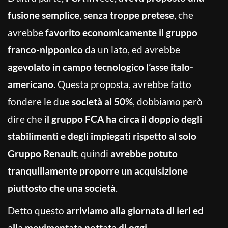
fusione semplice
,
senza troppe pretese
, che
avrebbe
favorito economicamente il gruppo
franco-nipponico
da un lato, ed avrebbe
agevolato in campo tecnologico l’asse italo-
americano
. Questa proposta, avrebbe fatto
fondere le due
società al 50%
, dobbiamo però
dire che
il gruppo FCA ha circa il doppio degli
stabilimenti e degli impiegati rispetto al solo
Gruppo Renault
, quindi
avrebbe potuto
tranquillamente proporre un acquisizione
piuttosto che una società
.
Detto questo
arriviamo alla giornata di ieri ed
alla movimentata nottata di oggi
.