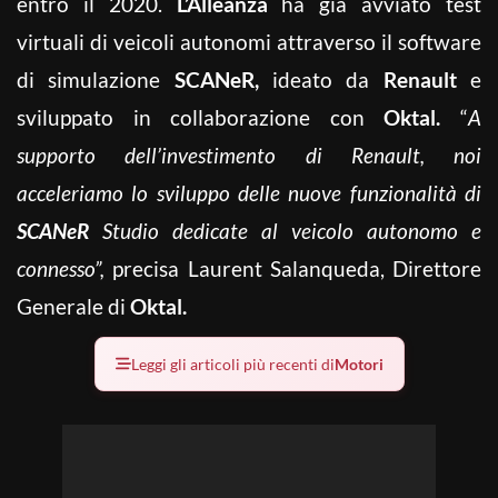
entro il 2020.
L’Alleanza
ha già avviato test
virtuali di veicoli autonomi attraverso il software
di simulazione
SCANeR,
ideato da
Renault
e
sviluppato in collaborazione con
Oktal.
“
A
supporto dell’investimento di Renault, noi
acceleriamo lo sviluppo delle nuove funzionalità di
SCANeR
Studio dedicate al veicolo autonomo e
connesso”,
precisa Laurent Salanqueda, Direttore
Generale di
Oktal.
Leggi gli articoli più recenti di
Motori