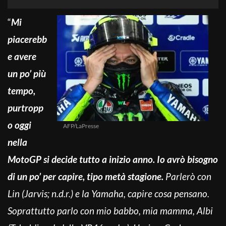
“
Mi
piacerebb
e avere
un po’ più
tempo,
purtropp
o oggi
AFP/LaPresse
nella
MotoGP si decide tutto a inizio anno. Io avrò bisogno
di un po’ per capire, tipo metà stagione.
Parlerò con
Lin (Jarvis; n.d.r.) e la Yamaha, capire cosa pensano.
Soprattutto parlo con mio babbo, mia mamma, Albi