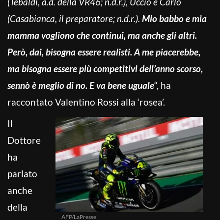
(Tebaldi, a.d. della VR46; n.d.r.), Uccio e Carlo
(Casabianca, il preparatore; n.d.r.).
Mio babbo e mia
mamma vogliono che continui, ma anche gli altri.
Però, dai, bisogna essere realisti. A me piacerebbe,
ma bisogna essere più competitivi dell’anno scorso,
sennò è meglio di no. E va bene uguale
“, ha
raccontato Valentino Rossi alla ‘rosea’.
Il
Dottore
ha
parlato
anche
della
AFP/LaPresse