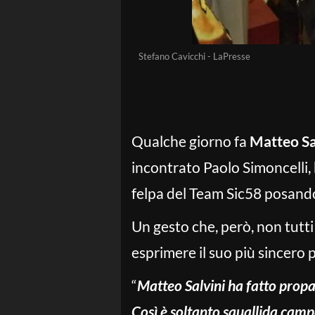
Stefano Cavicchi - LaPresse
Qualche giorno fa
Matteo Sa
incontrato Paolo Simoncelli,
felpa del Team Sic58 posando p
Un gesto che, però, non tut
esprimere il suo più sincero p
“
Matteo Salvini ha fatto propa
Così è soltanto squallida campa