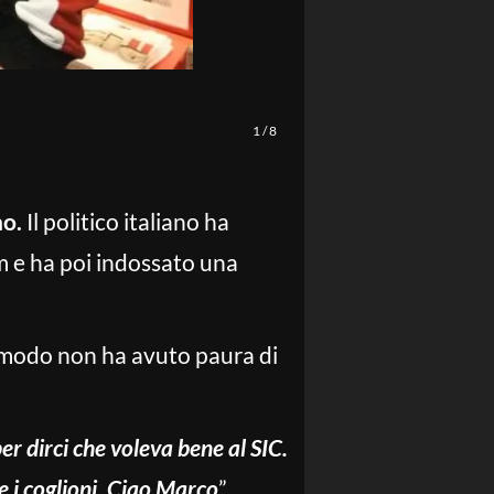
Stefano Cavicchi - LaPresse
1
/
8
o.
Il politico italiano ha
m e ha poi indossato una
 modo non ha avuto paura di
r dirci che voleva bene al SIC.
e i coglioni. Ciao Marco
”,