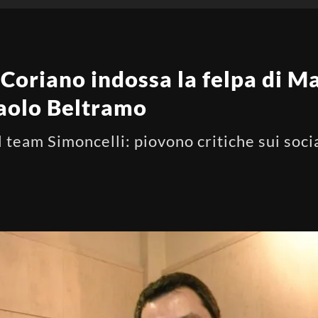
a Coriano indossa la felpa di M
Paolo Beltramo
al team Simoncelli: piovono critiche sui soci