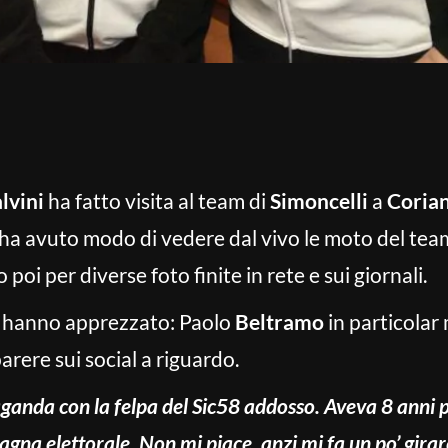
lvini
ha fatto visita al team di
Simoncelli
a
Corian
 ha avuto modo di vedere dal vivo le moto del tea
oi per diverse foto finite in rete e sui giornali.
ti hanno apprezzato: Paolo
Beltramo
in particolar
arere sui social a riguardo.
ganda con la felpa del Sic58 addosso. Aveva 8 anni pe
gna elettorale. Non mi piace, anzi mi fa un po’ girar