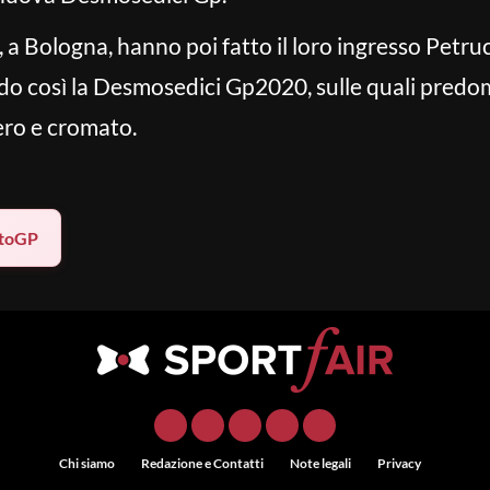
 a Bologna, hanno poi fatto il loro ingresso Petru
ando così la Desmosedici Gp2020, sulle quali predom
ero e cromato.
toGP
Chi siamo
Redazione e Contatti
Note legali
Privacy